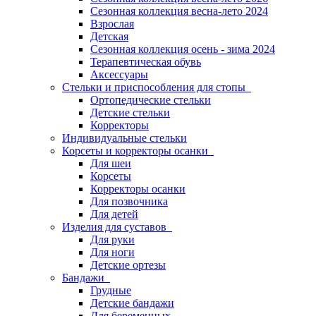
Сезонная коллекция весна-лето 2024
Взрослая
Детская
Сезонная коллекция осень - зима 2024
Терапевтическая обувь
Аксессуары
Стельки и приспособления для стопы
Ортопедические стельки
Детские стельки
Корректоры
Индивидуальные стельки
Корсеты и корректоры осанки
Для шеи
Корсеты
Корректоры осанки
Для позвочника
Для детей
Изделия для суставов
Для руки
Для ноги
Детские ортезы
Бандажи
Грудные
Детские бандажи
Для беременных