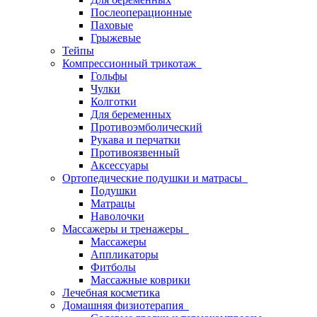
Послеоперационные
Паховые
Грыжевые
Тейпы
Компрессионный трикотаж
Гольфы
Чулки
Колготки
Для беременных
Противоэмболический
Рукава и перчатки
Противоязвенный
Аксессуары
Ортопедические подушки и матрасы
Подушки
Матрацы
Наволочки
Массажеры и тренажеры
Массажеры
Аппликаторы
Фитболы
Массажные коврики
Лечебная косметика
Домашняя физиотерапия