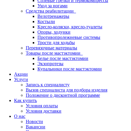
Солевые грелки и термокомпрессы
Уход за ногами
Средства реабилитации
Велотренажеры
Костыли
Кресло-коляски, кресло-туалеты
Опоры, ходунки
Противопролежневые системы
Трости для ходьбы
Перевязочные материалы
Товары после мастэктомии
Белье после мастэктомии
Экзопротезы
Купальники после мастэктомии
Акции
Услуги
Запись к специалисту
Вызов специалиста для подбора изделия
Положение о дисконтной программе
Как купить
Условия оплаты
Условия доставки
О нас
Новости
Вакансии