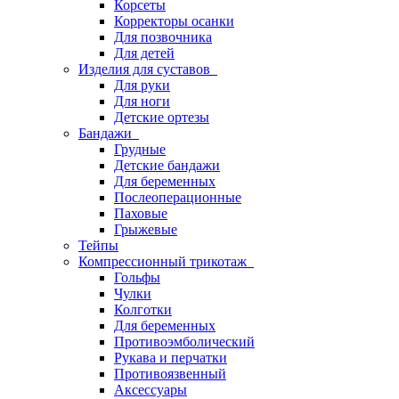
Корсеты
Корректоры осанки
Для позвочника
Для детей
Изделия для суставов
Для руки
Для ноги
Детские ортезы
Бандажи
Грудные
Детские бандажи
Для беременных
Послеоперационные
Паховые
Грыжевые
Тейпы
Компрессионный трикотаж
Гольфы
Чулки
Колготки
Для беременных
Противоэмболический
Рукава и перчатки
Противоязвенный
Аксессуары