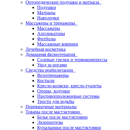
Ортопедические подушки и матрасы
Подушки
Матрацы
Наволочки
Массажеры и тренажеры
Массажеры
Аппликаторы
Фитболы
Массажные коврики
Лечебная косметика
Домашняя физиотерапия
Солевые грелки и термокомпрессы
Уход за ногами
Средства реабилитации
Велотренажеры
Костыли
Кресло-коляски, кресло-туалеты
Опоры, ходунки
Противопролежневые системы
Трости для ходьбы
Перевязочные материалы
Товары после мастэктомии
Белье после мастэктомии
Экзопротезы
Купальники после мастэктомии