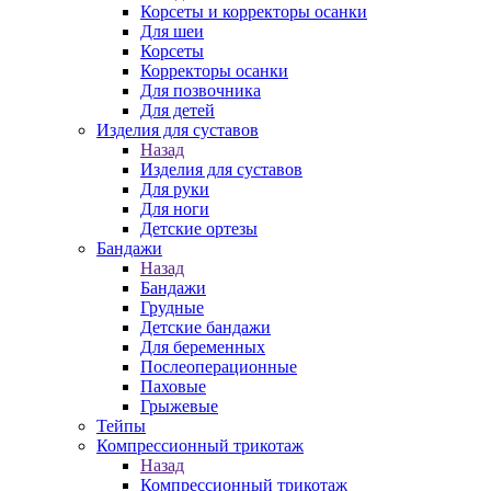
Корсеты и корректоры осанки
Для шеи
Корсеты
Корректоры осанки
Для позвочника
Для детей
Изделия для суставов
Назад
Изделия для суставов
Для руки
Для ноги
Детские ортезы
Бандажи
Назад
Бандажи
Грудные
Детские бандажи
Для беременных
Послеоперационные
Паховые
Грыжевые
Тейпы
Компрессионный трикотаж
Назад
Компрессионный трикотаж