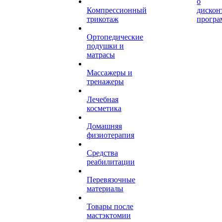
о
Компрессионный
дискон
трикотаж
програ
Ортопедические
подушки и
матрасы
Массажеры и
тренажеры
Лечебная
косметика
Домашняя
физиотерапия
Средства
реабилитации
Перевязочные
материалы
Товары после
мастэктомии