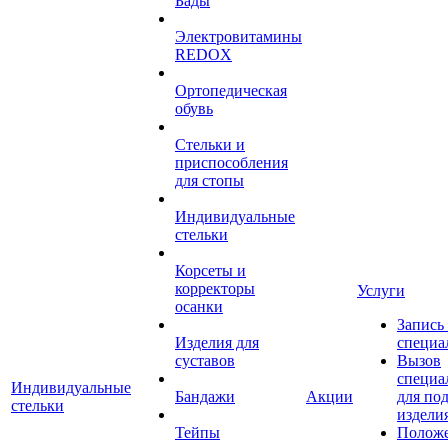
Бады
Электровитамины
REDOX
Ортопедическая
обувь
Стельки и
приспособления
для стопы
Индивидуальные
стельки
Корсеты и
корректоры
Услуги
осанки
Запись
Изделия для
специа
суставов
Вызов
специа
Индивидуальные
Бандажи
Акции
для по
стельки
издели
Тейпы
Полож