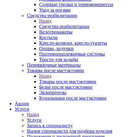
Солевые грелки и термокомпрессы
Уход за ногами
Средства реабилитации
Назад
Средства реабилитации
Велотренажеры
Костыли
Кресло-коляски, кресло-туалеты
Опоры, ходунки
Противопролежневые системы
Трости для ходьбы
Перевязочные материалы
Товары после мастэктомии
Назад
Товары после мастэктомии
Белье после мастэктомии
Экзопротезы
Купальники после мастэктомии
Акции
Услуги
Назад
Услуги
Запись к специалисту
Вызов специалиста для подбора изделия
Положение о дисконтной программе