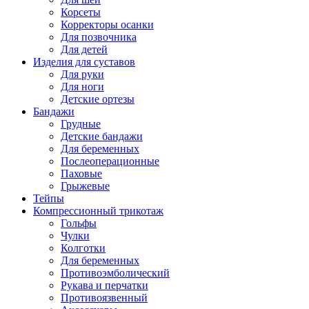
Корсеты
Корректоры осанки
Для позвочника
Для детей
Изделия для суставов
Для руки
Для ноги
Детские ортезы
Бандажи
Грудные
Детские бандажи
Для беременных
Послеоперационные
Паховые
Грыжевые
Тейпы
Компрессионный трикотаж
Гольфы
Чулки
Колготки
Для беременных
Противоэмболический
Рукава и перчатки
Противоязвенный