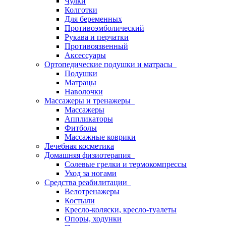
Чулки
Колготки
Для беременных
Противоэмболический
Рукава и перчатки
Противоязвенный
Аксессуары
Ортопедические подушки и матрасы
Подушки
Матрацы
Наволочки
Массажеры и тренажеры
Массажеры
Аппликаторы
Фитболы
Массажные коврики
Лечебная косметика
Домашняя физиотерапия
Солевые грелки и термокомпрессы
Уход за ногами
Средства реабилитации
Велотренажеры
Костыли
Кресло-коляски, кресло-туалеты
Опоры, ходунки