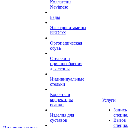
Коллагены
Navimeso
Бады
Электровитамины
REDOX
Ортопедическая
обувь
Стельки и
приспособления
для стопы
Индивидуальные
стельки
Корсеты и
корректоры
Услуги
осанки
Запись
Изделия для
специа
суставов
Вызов
специа
Индивидуальные