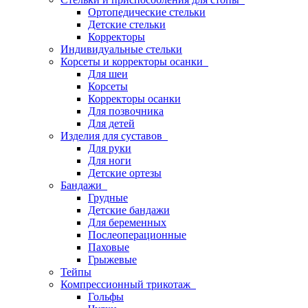
Ортопедические стельки
Детские стельки
Корректоры
Индивидуальные стельки
Корсеты и корректоры осанки
Для шеи
Корсеты
Корректоры осанки
Для позвочника
Для детей
Изделия для суставов
Для руки
Для ноги
Детские ортезы
Бандажи
Грудные
Детские бандажи
Для беременных
Послеоперационные
Паховые
Грыжевые
Тейпы
Компрессионный трикотаж
Гольфы