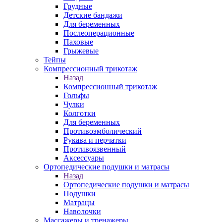
Грудные
Детские бандажи
Для беременных
Послеоперационные
Паховые
Грыжевые
Тейпы
Компрессионный трикотаж
Назад
Компрессионный трикотаж
Гольфы
Чулки
Колготки
Для беременных
Противоэмболический
Рукава и перчатки
Противоязвенный
Аксессуары
Ортопедические подушки и матрасы
Назад
Ортопедические подушки и матрасы
Подушки
Матрацы
Наволочки
Массажеры и тренажеры