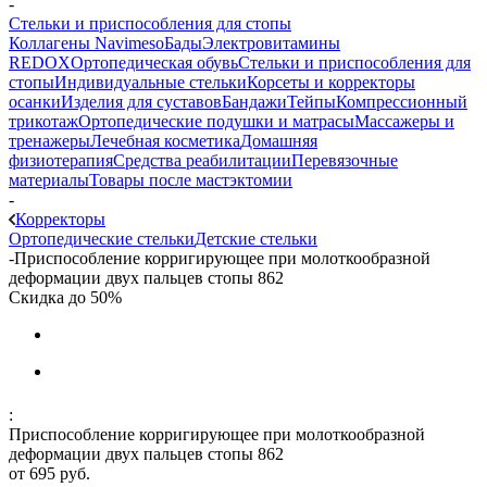
-
Стельки и приспособления для стопы
Коллагены Navimeso
Бады
Электровитамины
REDOX
Ортопедическая обувь
Стельки и приспособления для
стопы
Индивидуальные стельки
Корсеты и корректоры
осанки
Изделия для суставов
Бандажи
Тейпы
Компрессионный
трикотаж
Ортопедические подушки и матрасы
Массажеры и
тренажеры
Лечебная косметика
Домашняя
физиотерапия
Средства реабилитации
Перевязочные
материалы
Товары после мастэктомии
-
Корректоры
Ортопедические стельки
Детские стельки
-
Приспособление корригирующее при молоткообразной
деформации двух пальцев стопы 862
Скидка до 50%
:
Приспособление корригирующее при молоткообразной
деформации двух пальцев стопы 862
от
695 руб.