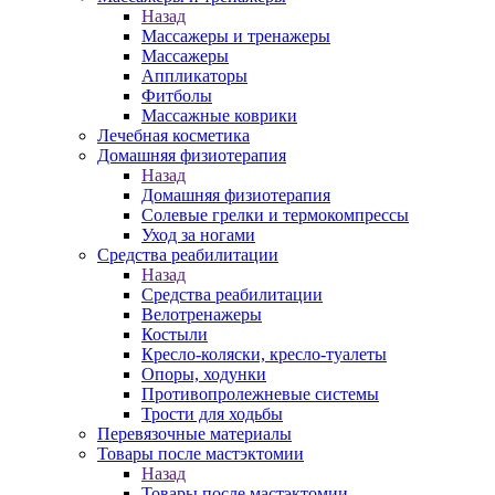
Назад
Массажеры и тренажеры
Массажеры
Аппликаторы
Фитболы
Массажные коврики
Лечебная косметика
Домашняя физиотерапия
Назад
Домашняя физиотерапия
Солевые грелки и термокомпрессы
Уход за ногами
Средства реабилитации
Назад
Средства реабилитации
Велотренажеры
Костыли
Кресло-коляски, кресло-туалеты
Опоры, ходунки
Противопролежневые системы
Трости для ходьбы
Перевязочные материалы
Товары после мастэктомии
Назад
Товары после мастэктомии