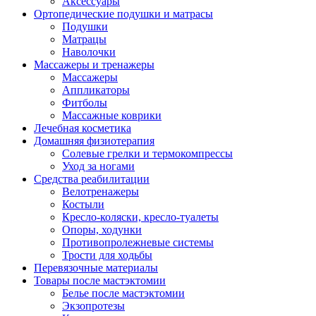
Аксессуары
Ортопедические подушки и матрасы
Подушки
Матрацы
Наволочки
Массажеры и тренажеры
Массажеры
Аппликаторы
Фитболы
Массажные коврики
Лечебная косметика
Домашняя физиотерапия
Солевые грелки и термокомпрессы
Уход за ногами
Средства реабилитации
Велотренажеры
Костыли
Кресло-коляски, кресло-туалеты
Опоры, ходунки
Противопролежневые системы
Трости для ходьбы
Перевязочные материалы
Товары после мастэктомии
Белье после мастэктомии
Экзопротезы