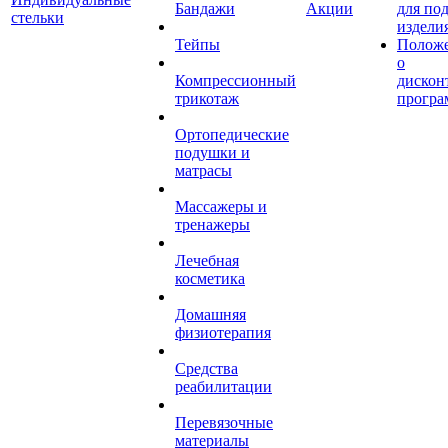
Бандажи
Акции
для по
стельки
издели
Тейпы
Полож
о
Компрессионный
дискон
трикотаж
програ
Ортопедические
подушки и
матрасы
Массажеры и
тренажеры
Лечебная
косметика
Домашняя
физиотерапия
Средства
реабилитации
Перевязочные
материалы