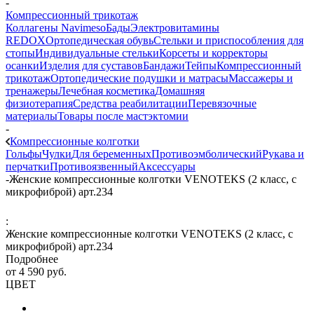
-
Компрессионный трикотаж
Коллагены Navimeso
Бады
Электровитамины
REDOX
Ортопедическая обувь
Стельки и приспособления для
стопы
Индивидуальные стельки
Корсеты и корректоры
осанки
Изделия для суставов
Бандажи
Тейпы
Компрессионный
трикотаж
Ортопедические подушки и матрасы
Массажеры и
тренажеры
Лечебная косметика
Домашняя
физиотерапия
Средства реабилитации
Перевязочные
материалы
Товары после мастэктомии
-
Компрессионные колготки
Гольфы
Чулки
Для беременных
Противоэмболический
Рукава и
перчатки
Противоязвенный
Аксессуары
-
Женские компрессионные колготки VENOTEKS (2 класс, с
микрофиброй) арт.234
:
Женские компрессионные колготки VENOTEKS (2 класс, с
микрофиброй) арт.234
Подробнее
от
4 590 руб.
ЦВЕТ