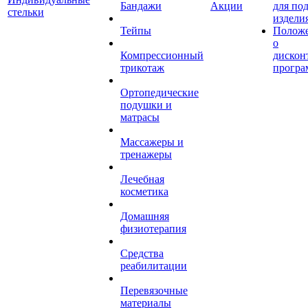
Бандажи
Акции
для по
стельки
издели
Тейпы
Полож
о
Компрессионный
дискон
трикотаж
програ
Ортопедические
подушки и
матрасы
Массажеры и
тренажеры
Лечебная
косметика
Домашняя
физиотерапия
Средства
реабилитации
Перевязочные
материалы