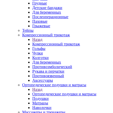
Грудные
Детские бандажи
Для беременных
Послеоперационные
Паховые
Грыжевые
Тейпы
Компрессионный трикотаж
Назад
Компрессионный трикотаж
Гольфы
Чулки
Колготки
Для беременных
Противоэмболический
Рукава и перчатки
Противоязвенный
Аксессуары
Ортопедические подушки и матрасы
Назад
Ортопедические подушки и матрасы
Подушки
Матрацы
Наволочки
Массажеры и тренажеры