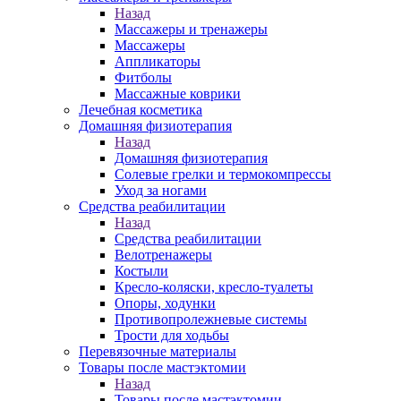
Назад
Массажеры и тренажеры
Массажеры
Аппликаторы
Фитболы
Массажные коврики
Лечебная косметика
Домашняя физиотерапия
Назад
Домашняя физиотерапия
Солевые грелки и термокомпрессы
Уход за ногами
Средства реабилитации
Назад
Средства реабилитации
Велотренажеры
Костыли
Кресло-коляски, кресло-туалеты
Опоры, ходунки
Противопролежневые системы
Трости для ходьбы
Перевязочные материалы
Товары после мастэктомии
Назад
Товары после мастэктомии