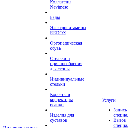
Коллагены
Navimeso
Бады
Электровитамины
REDOX
Ортопедическая
обувь
Стельки и
приспособления
для стопы
Индивидуальные
стельки
Корсеты и
корректоры
Услуги
осанки
Запись
Изделия для
специа
суставов
Вызов
специа
Индивидуальные