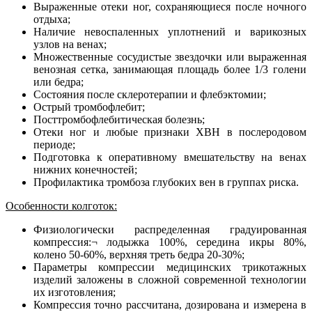
Выраженные отеки ног, сохраняющиеся после ночного
отдыха;
Наличие невоспаленных уплотнений и варикозных
узлов на венах;
Множественные сосудистые звездочки или выраженная
венозная сетка, занимающая площадь более 1/3 голени
или бедра;
Состояния после склеротерапии и флебэктомии;
Острый тромбофлебит;
Посттромбофлебитическая болезнь;
Отеки ног и любые признаки ХВН в послеродовом
периоде;
Подготовка к оперативному вмешательству на венах
нижних конечностей;
Профилактика тромбоза глубоких вен в группах риска.
Особенности колготок:
Физиологически распределенная градуированная
компрессия:¬ лодыжка 100%, середина икры 80%,
колено 50-60%, верхняя треть бедра 20-30%;
Параметры компрессии медицинских трикотажных
изделий заложены в сложной современной технологии
их изготовления;
Компрессия точно рассчитана, дозирована и измерена в