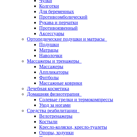
Чулки
Колготки
Для беременных
Противоэмболический
Рукава и перчатки
Противоязвенный
Аксессуары
Ортопедические подушки и матрасы
Подушки
Матрацы
Наволочки
Массажеры и тренажеры
Массажеры
Аппликаторы
Фитболы
Массажные коврики
Лечебная косметика
Домашняя физиотерапия
Солевые грелки и термокомпрессы
Уход за ногами
Средства реабилитации
Велотренажеры
Костыли
Кресло-коляски, кресло-туалеты
Опоры, ходунки