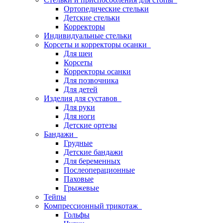
Ортопедические стельки
Детские стельки
Корректоры
Индивидуальные стельки
Корсеты и корректоры осанки
Для шеи
Корсеты
Корректоры осанки
Для позвочника
Для детей
Изделия для суставов
Для руки
Для ноги
Детские ортезы
Бандажи
Грудные
Детские бандажи
Для беременных
Послеоперационные
Паховые
Грыжевые
Тейпы
Компрессионный трикотаж
Гольфы